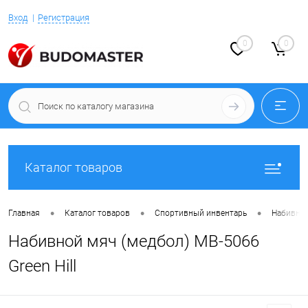
Вход
Регистрация
0
0
Каталог товаров
•
•
•
Главная
Каталог товаров
Спортивный инвентарь
Набивные
Набивной мяч (медбол) MB-5066
Green Hill