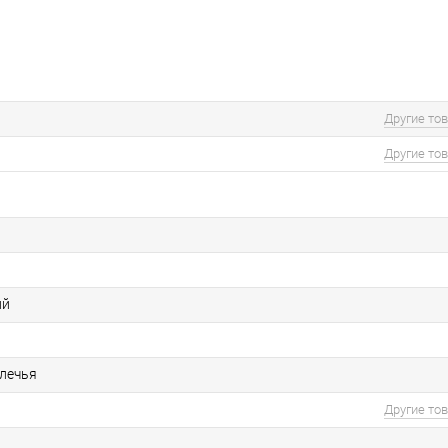
Другие то
Другие то
а
ий
лечья
Другие то