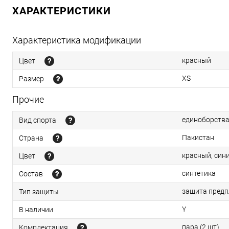
ХАРАКТЕРИСТИКИ
Характеристика модификации
красный
Цвет
XS
Размер
Прочие
единоборств
Вид спорта
Пакистан
Страна
красный, син
Цвет
синтетика
Состав
защита предп
Тип защиты
Y
В наличии
пара (2 шт)
Комплектация