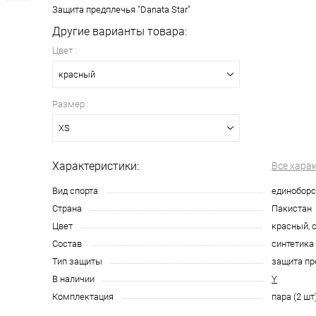
Защита предплечья "Danata Star"
Другие варианты товара:
Цвет :
красный
Размер :
XS
Характеристики:
Все хара
Вид спорта
единоборс
Страна
Пакистан
Цвет
красный, 
Состав
синтетика
Тип защиты
защита пр
В наличии
Y
Комплектация
пара (2 шт