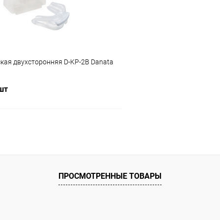
Цвет :
белый
Размер :
кая двухсторонняя D-KP-2B Danata
XL
 шт
В корзину
 клик
Сравнение
ое
Под заказ
ПРОСМОТРЕННЫЕ ТОВАРЫ