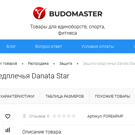
Товары для единоборств, спорта,
фитнеса
Блог
Вопрос-ответ
Условия оплаты
•
•
•
г товаров
Распродажа
Защита
Защита предплечья Danata Sta
едплечья Danata Star
ХАРАКТЕРИСТИКИ
ТАБЛИЦА РАЗМЕРОВ
ПОХОЖИЕ ТОВАРЫ
Отзывов: 0
Артикул:
FOREARMP
Описание товара: