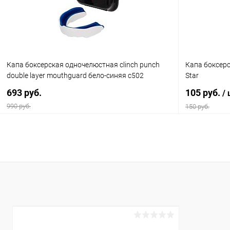
Размер :
Цвет :
стандартный
синий
Размер :
Капа боксерская одночелюстная clinch punch
Капа боксерс
L
double layer mouthguard бело-синяя c502
Star
693 руб.
105 руб.
/
990 руб.
150 руб.
В корзину
Купить в 1 клик
Сравнение
Купить в 1
В избранное
Под заказ
В избранн
Размер :
Размер :
SR (senior)
стандартный