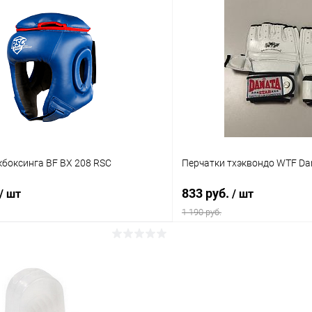
В корзину
В корз
 клик
Сравнение
Купить в 1 клик
ое
В наличии
В избранное
кбоксинга BF BX 208 RSC
Перчатки тхэквондо WTF Dan
833 руб.
/ шт
/ шт
1 190 руб.
В корзину
В корз
 клик
Сравнение
Купить в 1 клик
ое
В наличии
В избранное