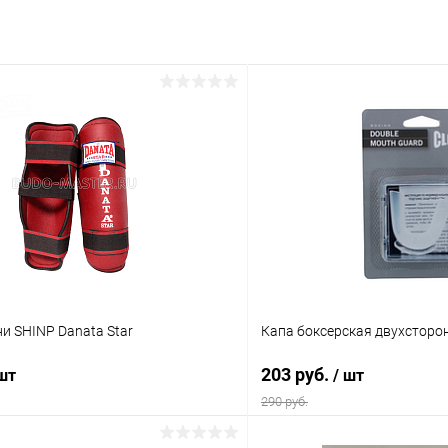
и SHINP Danata Star
Капа боксерская двухсторон
203 руб.
 шт
/ шт
290 руб.