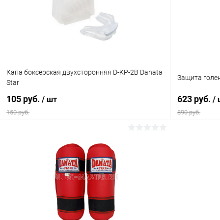
Капа боксерская двухсторонняя D-KP-2B Danata
Защита голен
Star
105 руб.
623 руб.
/ шт
/
150 руб.
890 руб.
В корзину
Купить в 1 клик
Сравнение
Купить в 1
В избранное
Под заказ
В избранн
Размер :
Цвет :
стандартный
красный