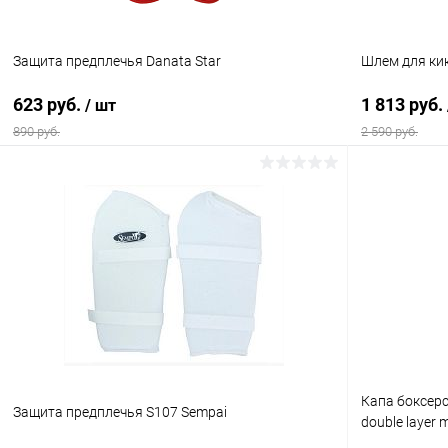
Размер :
XL
Защита предплечья Danata Star
Шлем для ки
623 руб.
1 813 руб.
/ шт
890 руб.
2 590 руб.
В корзину
Купить в 1 клик
Сравнение
Купить в 1
В избранное
В наличии
В избранн
Цвет :
Цвет :
красный
синий
Размер :
Размер :
Капа боксерс
XS
L
Защита предплечья S107 Sempai
double layer