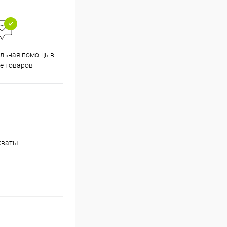
льная помощь в
е товаров
хваты.