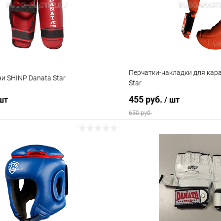
Перчатки-накладки для кар
и SHINP Danata Star
Star
455 руб.
 шт
/ шт
650 руб.
В корзину
В корз
 клик
Сравнение
Купить в 1 клик
ое
В наличии
В избранное
Цвет :
красный