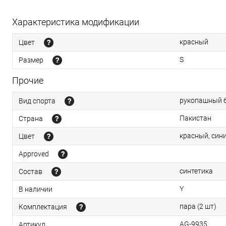
Характеристика модификации
красный
Цвет
S
Размер
Прочие
рукопашный 
Вид спорта
Пакистан
Страна
красный, син
Цвет
Approved
синтетика
Состав
Y
В наличии
пара (2 шт)
Комплектация
AG-9935
Артикул