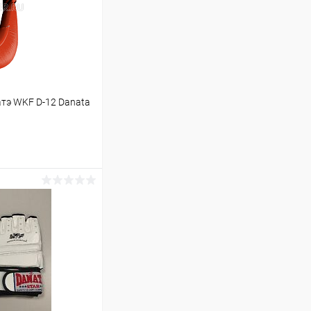
атэ WKF D-12 Danata
ину
Сравнение
В наличии