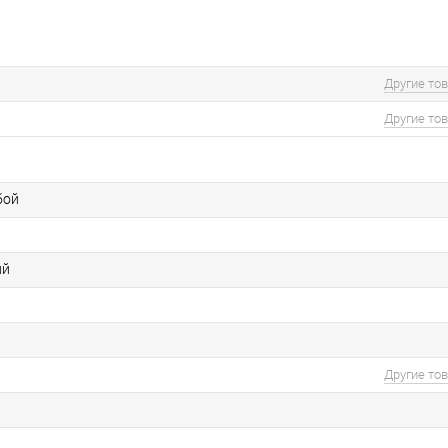
Другие то
Другие то
бой
ий
Другие то