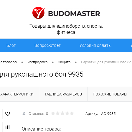
Товары для единоборств, спорта,
фитнеса
Блог
Вопрос-ответ
Условия оплаты
•
•
•
г товаров
Распродажа
Защита
Перчатки для рукопашного бо
для рукопашного боя 9935
ХАРАКТЕРИСТИКИ
ТАБЛИЦА РАЗМЕРОВ
ПОХОЖИЕ ТОВАРЫ
Отзывов: 0
Артикул:
AG-9935
Описание товара: