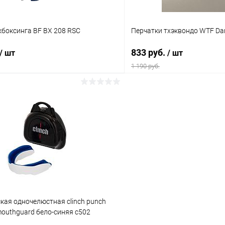
Размер :
XL
кбоксинга BF BX 208 RSC
Перчатки тхэквондо WTF Dan
833 руб.
/ шт
/ шт
1 190 руб.
В корзину
В корз
 клик
Сравнение
Купить в 1 клик
ое
В наличии
В избранное
Цвет :
белый
Размер :
кая одночелюстная clinch punch
XL
 mouthguard бело-синяя c502