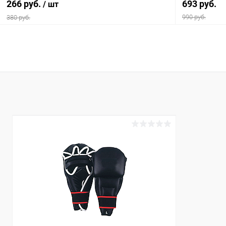
266 руб.
693 руб.
/ шт
990 руб.
380 руб.
В корзину
Купить в 1
Купить в 1 клик
Сравнение
В избранн
В избранное
В наличии
Размер :
Цвет :
SR (senior)
белый
Размер :
L