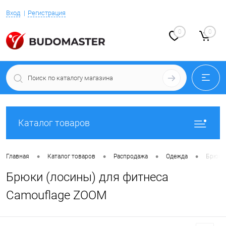
Вход
Регистрация
0
0
Каталог товаров
•
•
•
•
Главная
Каталог товаров
Распродажа
Одежда
Брюки 
Брюки (лосины) для фитнеса
Camouflage ZOOM