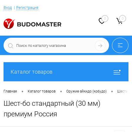
Вход
Регистрация
0
0
Каталог товаров
•
•
•
Главная
Каталог товаров
Оружие айкидо (кобудо)
Шесты и
Шест-бо стандартный (30 мм)
премиум Россия