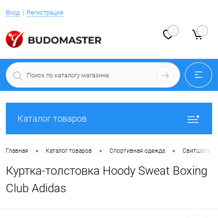
Вход
Регистрация
0
0
Каталог товаров
•
•
•
Главная
Каталог товаров
Спортивная одежда
Свитшоты, х
Куртка-толстовка Hoody Sweat Boxing
Club Adidas