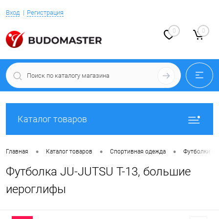
Вход
Регистрация
0
0
Каталог товаров
•
•
•
Главная
Каталог товаров
Спортивная одежда
Футболки с 
Футболка JU-JUTSU T-13, большие
иероглифы