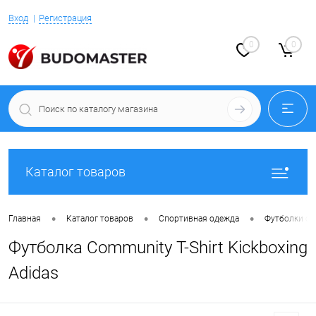
Вход
Регистрация
0
0
Каталог товаров
•
•
•
Главная
Каталог товаров
Спортивная одежда
Футболки с 
Футболка Community T-Shirt Kickboxing
Adidas