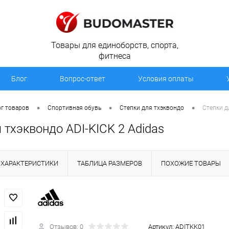
Товары для единоборств, спорта,
фитнеса
Блог
Вопрос-ответ
Условия оплаты
•
•
•
г товаров
Спортивная обувь
Степки для тхэквондо
Степки д
 тхэквондо ADI-KICK 2 Adidas
ХАРАКТЕРИСТИКИ
ТАБЛИЦА РАЗМЕРОВ
ПОХОЖИЕ ТОВАРЫ
Отзывов: 0
Артикул:
ADITKK01