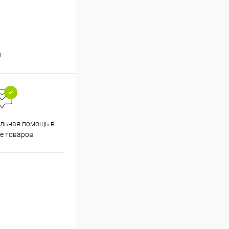
)
льная помощь в
е товаров