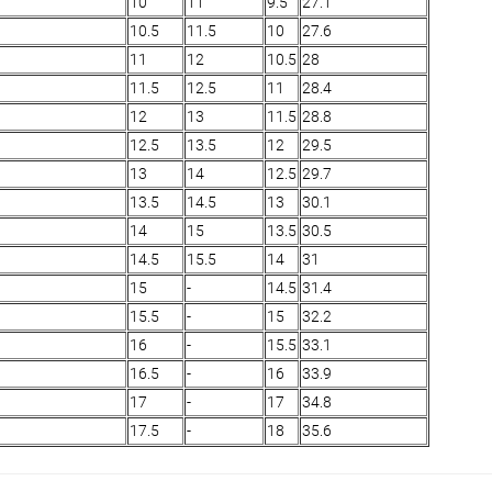
10
11
9.5
27.1
10.5
11.5
10
27.6
11
12
10.5
28
11.5
12.5
11
28.4
12
13
11.5
28.8
12.5
13.5
12
29.5
13
14
12.5
29.7
13.5
14.5
13
30.1
14
15
13.5
30.5
14.5
15.5
14
31
15
-
14.5
31.4
15.5
-
15
32.2
16
-
15.5
33.1
16.5
-
16
33.9
17
-
17
34.8
17.5
-
18
35.6