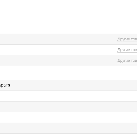
Другие то
Другие то
Другие то
аратэ