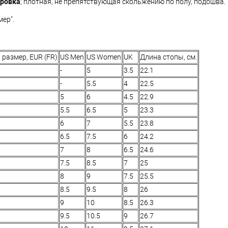
уровка
; плотная, не препятствующая скольжению по полу, подошва.
ер".
размер, EUR (FR)
US Men
US Women
UK
Длина стопы, см.
-
5
3.5
22.1
-
5.5
4
22.5
5
6
4.5
22.9
5.5
6.5
5
23.3
6
7
5.5
23.8
6.5
7.5
6
24.2
7
8
6.5
24.6
7.5
8.5
7
25
8
9
7.5
25.5
8.5
9.5
8
26
9
10
8.5
26.3
9.5
10.5
9
26.7