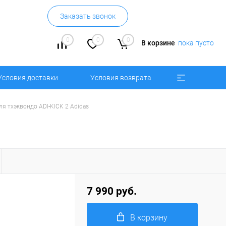
Заказать звонок
0
0
0
В корзине
пока пусто
Условия доставки
Условия возврата
ля тхэквондо ADI-KICK 2 Adidas
7 990 руб.
В корзину