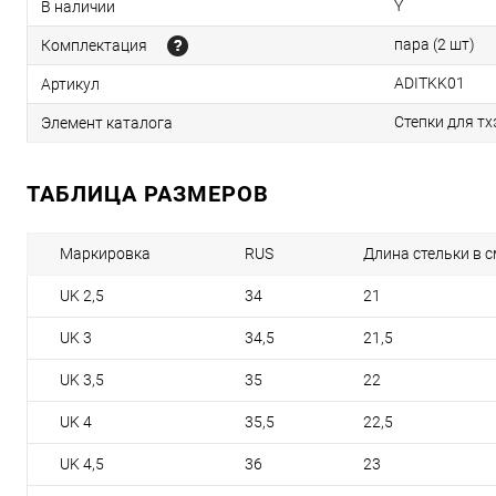
Y
В наличии
пара (2 шт)
Комплектация
ADITKK01
Артикул
Степки для тх
Элемент каталога
ТАБЛИЦА РАЗМЕРОВ
Маркировка
RUS
Длина стельки в с
UK 2,5
34
21
UK 3
34,5
21,5
UK 3,5
35
22
UK 4
35,5
22,5
UK 4,5
36
23