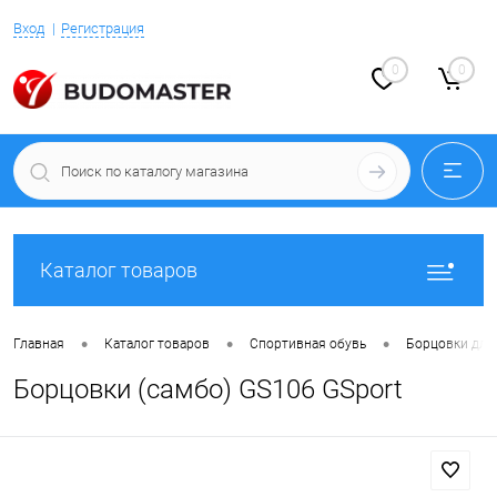
Вход
Регистрация
0
0
Каталог товаров
•
•
•
Главная
Каталог товаров
Спортивная обувь
Борцовки для
Борцовки (самбо) GS106 GSport