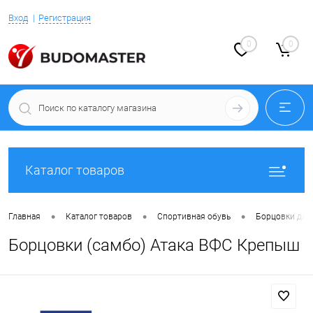
Вход
Регистрация
0
0
Каталог товаров
•
•
•
Главная
Каталог товаров
Спортивная обувь
Борцовки для
Борцовки (самбо) Атака ВФС Крепыш