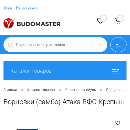
Вход
Регистрация
0
0
Каталог товаров
•
•
•
Главная
Каталог товаров
Спортивная обувь
Борцовки для
Борцовки (самбо) Атака ВФС Крепыш