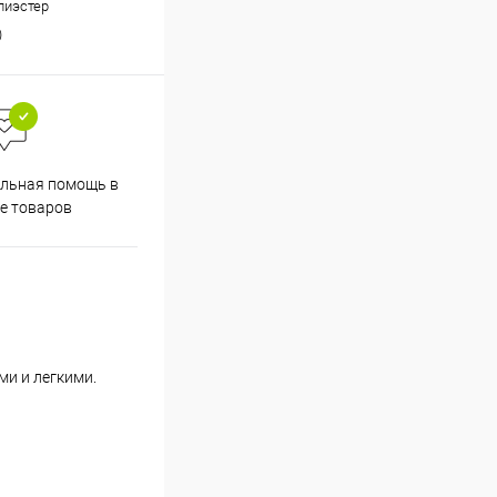
лиэстер
)
льная помощь в
е товаров
ми и легкими.