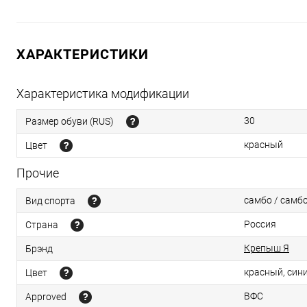
ХАРАКТЕРИСТИКИ
Характеристика модификации
30
Размер обуви (RUS)
красный
Цвет
Прочие
самбо / самб
Вид спорта
Россия
Страна
Крепыш Я
Брэнд
красный, син
Цвет
ВФС
Approved