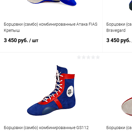
Борцовки (самбо) комбинированные Атака FIAS
Борцовки (са
Крепыш
Bravegard
3 450 руб.
3 450 руб.
/ шт
В корзину
Купить в 1 клик
Сравнение
Купить в 1
В избранное
В наличии
В избранн
Размер обуви (RUS) :
Размер обуви 
30
28
Цвет :
Цвет :
Борцовки (самбо) комбинированные GS112
Борцовки (с
синий/красный
красный/син