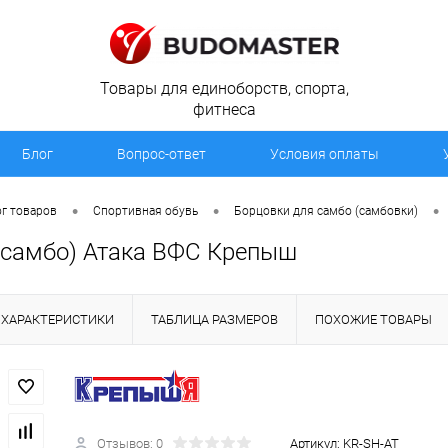
Товары для единоборств, спорта,
фитнеса
Блог
Вопрос-ответ
Условия оплаты
•
•
•
г товаров
Спортивная обувь
Борцовки для самбо (самбовки)
(самбо) Атака ВФС Крепыш
ХАРАКТЕРИСТИКИ
ТАБЛИЦА РАЗМЕРОВ
ПОХОЖИЕ ТОВАРЫ
Отзывов: 0
Артикул:
KR-SH-AT