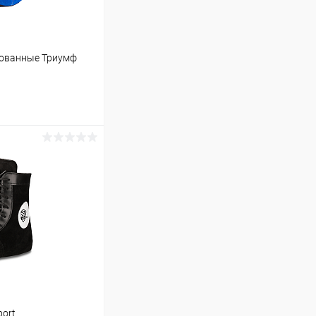
рованные Триумф
ину
Сравнение
В наличии
port