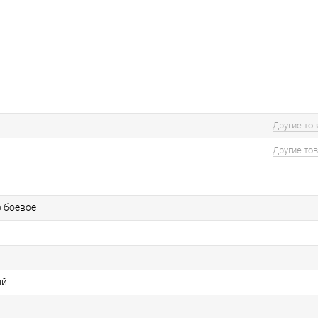
Другие то
Другие то
о боевое
ий