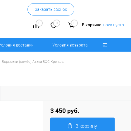
Заказать звонок
0
0
0
В корзине
пока пусто
Условия доставки
Условия возврата
Борцовки (самбо) Атака ВФС Крепыш
3 450 руб.
В корзину