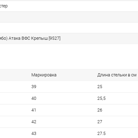
стер
мбо) Атака ВФС Крепыш [9527]
Маркировка
Длина стельки в см
39
25
40
25,5
41
26
42
27
43
27.5