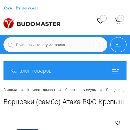
Вход
Регистрация
0
0
Каталог товаров
•
•
•
Главная
Каталог товаров
Спортивная обувь
Борцовки для
Борцовки (самбо) Атака ВФС Крепыш