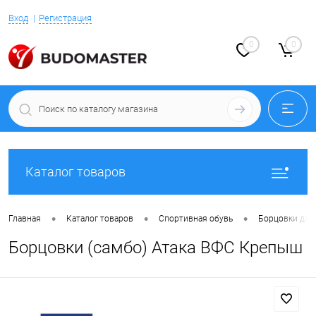
Вход
Регистрация
0
0
Каталог товаров
•
•
•
Главная
Каталог товаров
Спортивная обувь
Борцовки для
Борцовки (самбо) Атака ВФС Крепыш