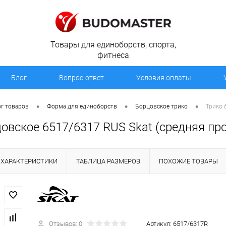
Товары для единоборств, спорта,
фитнеса
Блог
Вопрос-ответ
Условия оплаты
•
•
•
г товаров
Форма для единоборств
Борцовское трико
Трико 
овское 6517/6317 RUS Skat (средняя пр
ХАРАКТЕРИСТИКИ
ТАБЛИЦА РАЗМЕРОВ
ПОХОЖИЕ ТОВАРЫ
Отзывов: 0
Артикул:
6517/6317R