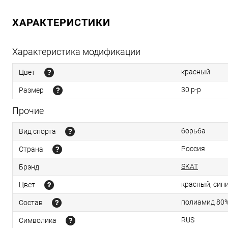
ХАРАКТЕРИСТИКИ
Характеристика модификации
красный
Цвет
30 р-р
Размер
Прочие
борьба
Вид спорта
Россия
Страна
SKAT
Брэнд
красный, син
Цвет
полиамид 80%
Состав
RUS
Символика