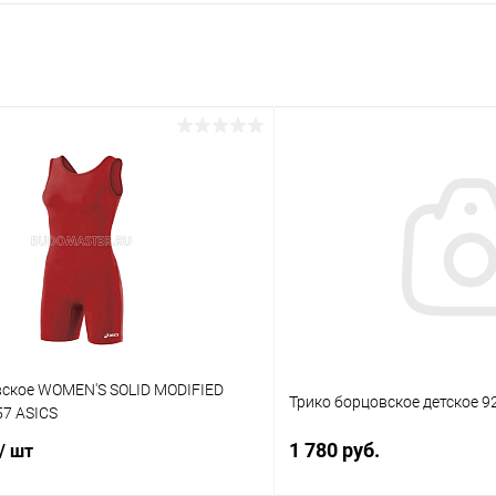
вское WOMEN'S SOLID MODIFIED
Трико борцовское детское 9
57 ASICS
1 780 руб.
/ шт