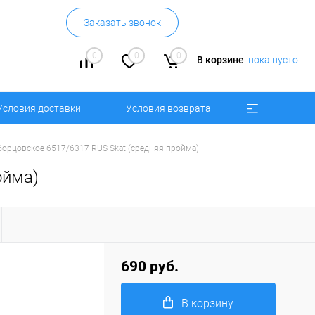
Заказать звонок
0
0
0
В корзине
пока пусто
Условия доставки
Условия возврата
борцовское 6517/6317 RUS Skat (средняя пройма)
ойма)
690 руб.
В корзину