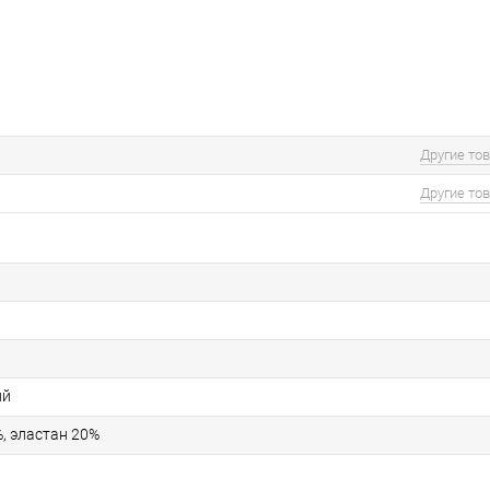
Другие то
Другие то
ий
, эластан 20%