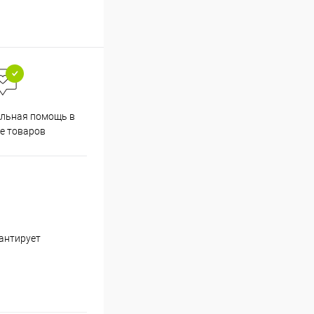
льная помощь в
е товаров
рантирует