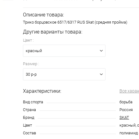
Описание товара:
Трико борцовское 6517/6317 RUS Skat (средняя пройма)
Другие варианты товара:
Цвет :
красный
Размер :
30 р-р
Характеристики:
Все хара
Вид спорта
борьба
Страна
Россия
Брэнд
SKAT
Цвет
красный, 
Состав
полиамид 