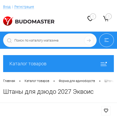
Вход
Регистрация
0
0
Каталог товаров
•
•
•
Главная
Каталог товаров
Форма для единоборств
Штаны д
Штаны для дзюдо 2027 Эквоис