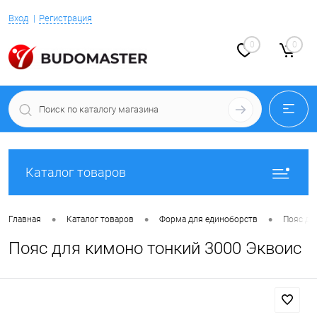
Вход
Регистрация
0
0
Каталог товаров
•
•
•
Главная
Каталог товаров
Форма для единоборств
Пояс дл
Пояс для кимоно тонкий 3000 Эквоис