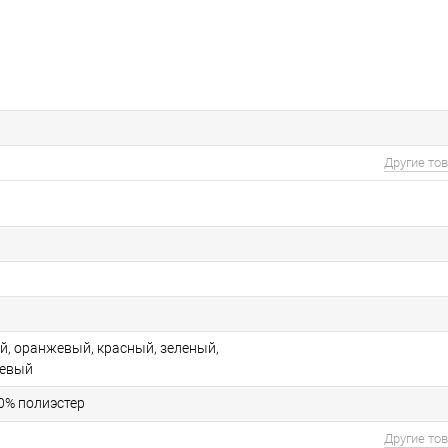
Другие то
а
й, оранжевый, красный, зеленый,
невый
90% полиэстер
Другие то