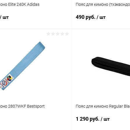
оно Elite 240K Adidas
Пояс для кимоно (тхэквондо)
490 руб.
/ шт
/ шт
В корзину
В корз
 клик
Сравнение
Купить в 1 клик
ое
В наличии
В избранное
Длина :
180 см
Цвет :
синий
моно 2807WKF Bestsport
Пояс для кимоно Regular Blac
1 290 руб.
/ шт