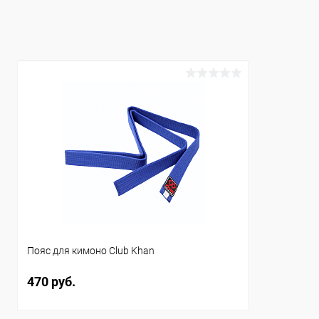
Купить в 1 клик
Сравнение
Купить в 1
В избранное
В наличии
В избранн
Длина :
Длина :
280 см
240 см
Цвет :
Цвет :
белый
белый
Пояс для кимоно Club Khan
470 руб.