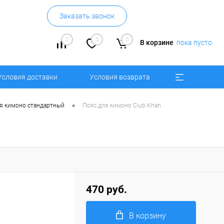
Заказать звонок
0
0
0
В корзине
пока пусто
Условия доставки
Условия возврата
•
я кимоно стандартный
Пояс для кимоно Club Khan
470 руб.
В корзину