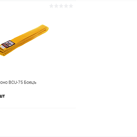
В корзину
В корз
 клик
Сравнение
Купить в 1 клик
ое
В наличии
В избранное
Длина :
260 см
Цвет :
черный
моно BCU-75 Боецъ
 шт
В корзину