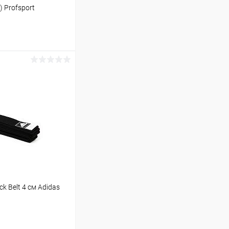
 Profsport
ину
Сравнение
В наличии
k Belt 4 см Adidas