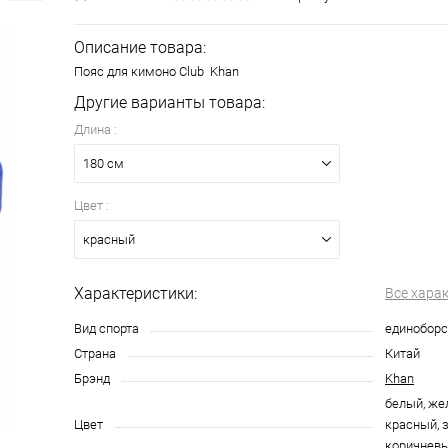
Описание товара:
Пояс для кимоно Club Khan
Другие варианты товара:
Длина :
180 см
Цвет :
красный
Характеристики:
Все хара
Вид спорта
единоборс
Страна
Китай
Брэнд
Khan
белый, же
Цвет
красный, з
коричнев