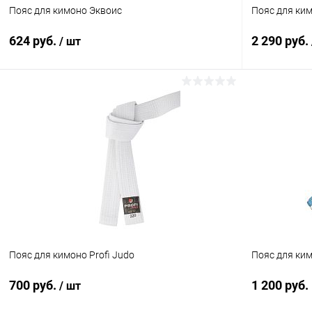
Пояс для кимоно Эквоис
Пояс для ким
624 руб.
2 290 руб.
/ шт
В корзину
Купить в 1 клик
Сравнение
Купить в 1
В избранное
Под заказ
В избранн
Длина :
Длина :
180 см
260 см
Цвет :
Цвет :
белый
красный
Пояс для кимоно Profi Judo
Пояс для ки
700 руб.
1 200 руб.
/ шт