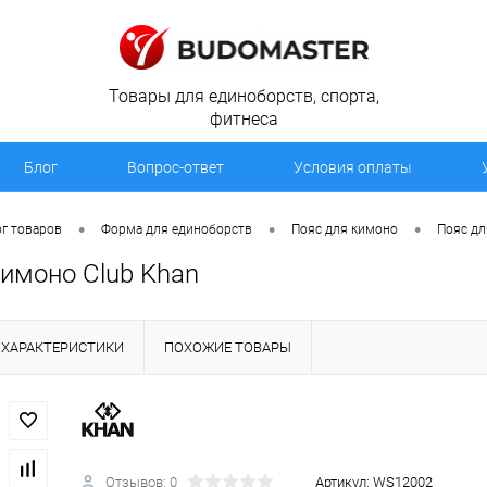
Товары для единоборств, спорта,
фитнеса
Блог
Вопрос-ответ
Условия оплаты
•
•
•
г товаров
Форма для единоборств
Пояс для кимоно
Пояс дл
кимоно Club Khan
ХАРАКТЕРИСТИКИ
ПОХОЖИЕ ТОВАРЫ
Отзывов: 0
Артикул:
WS12002