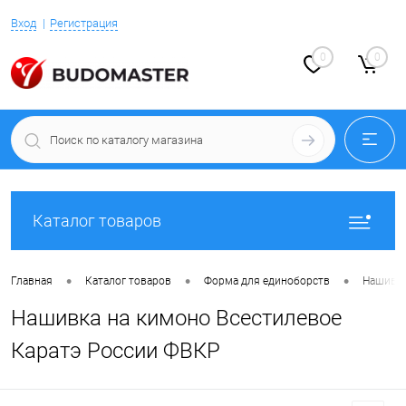
Вход
Регистрация
0
0
Каталог товаров
•
•
•
Главная
Каталог товаров
Форма для единоборств
Нашивки
Нашивка на кимоно Всестилевое
Каратэ России ФВКР