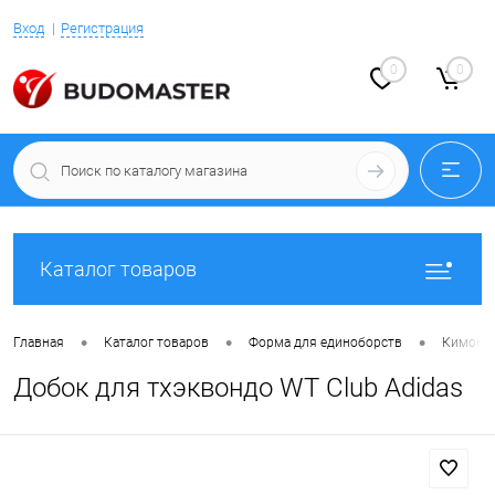
Вход
Регистрация
0
0
Каталог товаров
•
•
•
Главная
Каталог товаров
Форма для единоборств
Кимоно 
Добок для тхэквондо WT Club Adidas