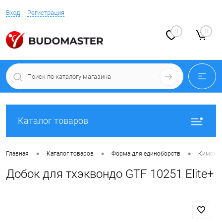
Вход
Регистрация
0
0
Каталог товаров
•
•
•
Главная
Каталог товаров
Форма для единоборств
Кимоно 
Добок для тхэквондо GTF 10251 Elite+