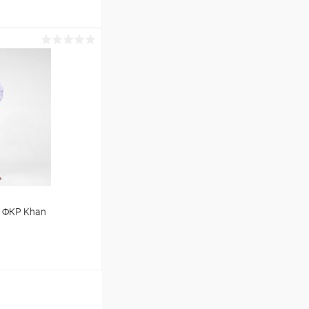
ину
Сравнение
В наличии
e ФКР Khan
ину