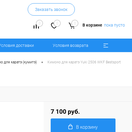
Заказать звонок
0
0
0
В корзине
пока пусто
Условия доставки
Условия возврата
•
о для каратэ (кумитэ)
Кимоно для каратэ Yuki 2506 WKF Bestsport
7 100 руб.
В корзину