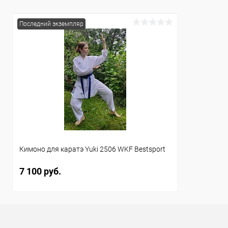
Размер :
Плечи:
155 см
синие плечи
Последний экземпляр
Размер :
190 см
Кимоно для каратэ Yuki 2506 WKF Bestsport
7 100 руб.