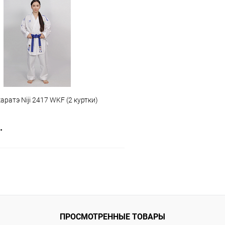
 клик
Сравнение
Купить в 1 клик
ое
Под заказ
В избранное
Размер :
130 см
аратэ Niji 2417 WKF (2 куртки)
.
В корзину
 клик
Сравнение
ое
В наличии
ПРОСМОТРЕННЫЕ ТОВАРЫ