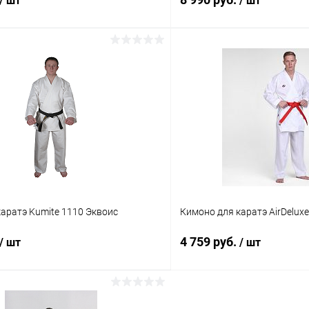
/ шт
/ шт
В корзину
В корз
 клик
Сравнение
Купить в 1 клик
ое
В наличии
В избранное
Размер :
160 см
аратэ Kumite 1110 Эквоис
Кимоно для каратэ AirDelux
4 759 руб.
/ шт
/ шт
В корзину
В корз