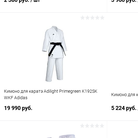
/ шт
В корзину
Купить в 1 клик
Сравнение
Купить в 1
В избранное
В наличии
В избранн
Размер :
Размер :
110 см
120 см
Кимоно для каратэ Adilight Primegreen K192SK
Кимоно для к
WKF Adidas
19 990 руб.
5 224 руб.
В корзину