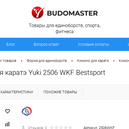
Товары для единоборств, спорта,
фитнеса
Блог
Вопрос-ответ
Условия оплаты
•
•
•
г товаров
Форма для единоборств
Кимоно для каратэ
Кимон
 каратэ Yuki 2506 WKF Bestsport
ХАРАКТЕРИСТИКИ
ПОХОЖИЕ ТОВАРЫ
Отзывов: 0
Артикул:
2506WKF