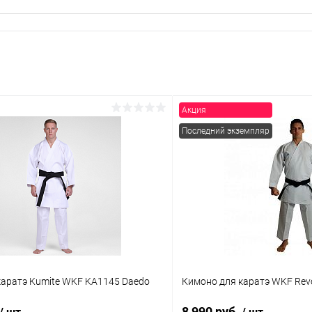
Акция
Последний экземпляр
каратэ Kumite WKF KA1145 Daedo
Кимоно для каратэ WKF Revo
8 990 руб.