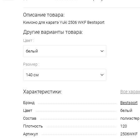
Описание товара:
Кимоно для каратэ Yuki 2506 WKF Bestsport
Другие варианты товара:
Цвет :
белый
Размер :
140 см
Характеристики:
Все хара
Брэнд
Bestsport
Цвет
белый
Состав
полиэстер
Плотность
120
Артикул
2506WKF