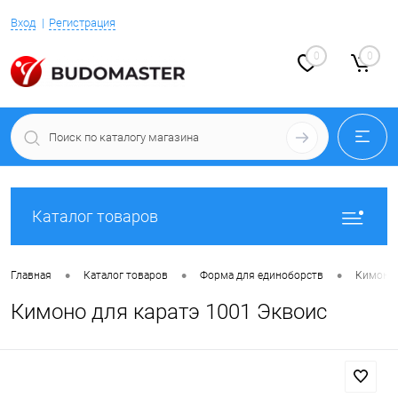
Вход
Регистрация
0
0
Каталог товаров
•
•
•
Главная
Каталог товаров
Форма для единоборств
Кимоно 
Кимоно для каратэ 1001 Эквоис