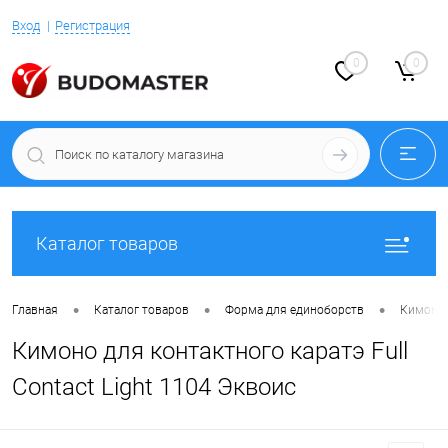
Вход
Регистрация
0
0
Каталог товаров
•
•
•
Главная
Каталог товаров
Форма для единоборств
Кимоно 
Кимоно для контактного каратэ Full
Contact Light 1104 Эквоис