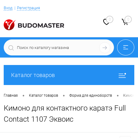
Вход
Регистрация
0
0
Каталог товаров
•
•
•
Главная
Каталог товаров
Форма для единоборств
Кимоно 
Кимоно для контактного каратэ Full
Contact 1107 Эквоис