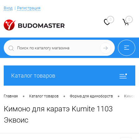
Вход
Регистрация
0
0
Каталог товаров
•
•
•
Главная
Каталог товаров
Форма для единоборств
Кимоно 
Кимоно для каратэ Kumite 1103
Эквоис