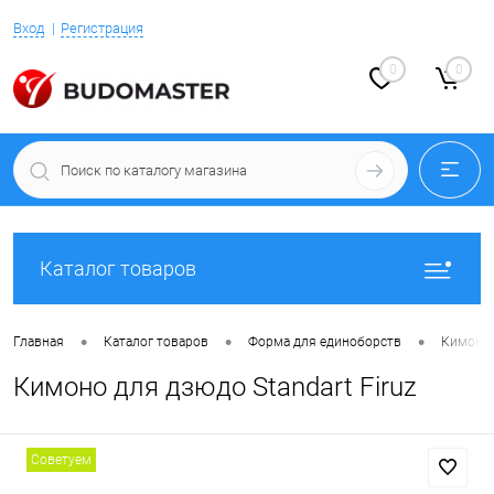
Вход
Регистрация
0
0
Каталог товаров
•
•
•
Главная
Каталог товаров
Форма для единоборств
Кимоно 
Кимоно для дзюдо Standart Firuz
Советуем