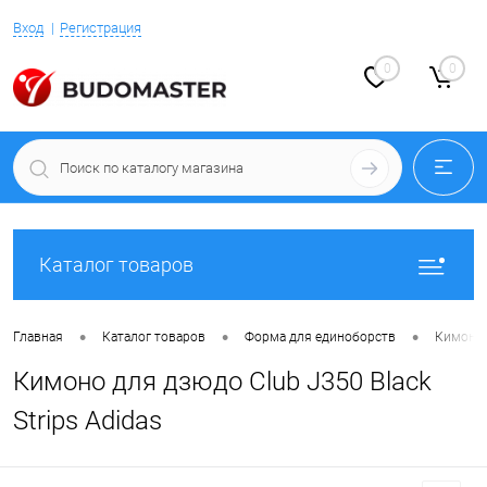
Вход
Регистрация
0
0
Каталог товаров
•
•
•
Главная
Каталог товаров
Форма для единоборств
Кимоно 
Кимоно для дзюдо Club J350 Black
Strips Adidas