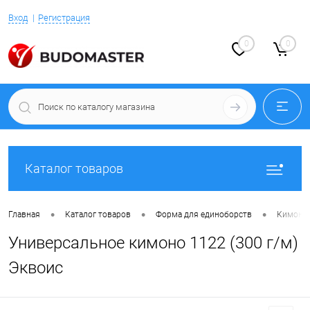
Вход
Регистрация
0
0
Каталог товаров
•
•
•
Главная
Каталог товаров
Форма для единоборств
Кимоно 
Универсальное кимоно 1122 (300 г/м)
Эквоис