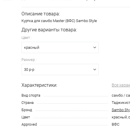
Описание товара:
Куртка для самбо Master (ВФС) Sambo Style
Другие варианты товара:
Цвет :
красный
Размер :
30 р-р
Характеристики:
Все хара
Вид спорта
самбо / с
Страна
Таджикис
Брэнд
Sambo Sty
Цвет
красный, 
Approved
ВФС