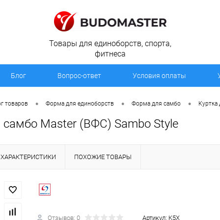
Товары для единоборств, спорта,
фитнеса
Блог
Вопрос-ответ
Условия оплаты
•
•
•
г товаров
Форма для единоборств
Форма для самбо
Куртка 
 самбо Master (ВФС) Sambo Style
ХАРАКТЕРИСТИКИ
ПОХОЖИЕ ТОВАРЫ
Отзывов: 0
Артикул:
K5Х