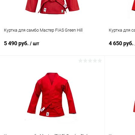
синий
красный
Размер :
Размер :
58 р-р
26 р-р
Куртка для самбо Мастер FIAS Green Hill
Куртка для 
5 490 руб.
4 650 руб.
/ шт
В корзину
Купить в 1 клик
Сравнение
Купить в 1
В избранное
Под заказ
В избранн
Цвет :
Цвет :
красный
красный
Размер :
Размер :
56/190
26 р-р