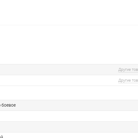
Другие то
Другие то
о боевое
ий