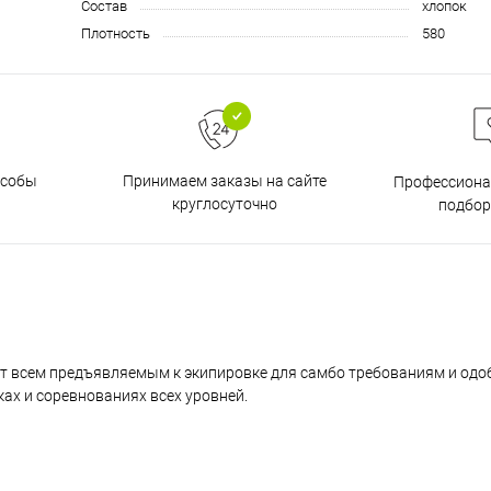
Состав
хлопок
Плотность
580
особы
Принимаем заказы на сайте
Профессиона
круглосуточно
подбор
ует всем предъявляемым к экипировке для самбо требованиям и одо
ах и соревнованиях всех уровней.