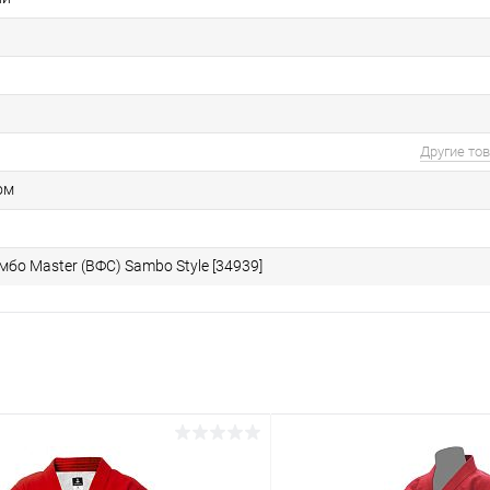
Другие то
ом
мбо Master (ВФС) Sambo Style [34939]