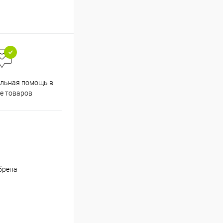
льная помощь в
е товаров
брена