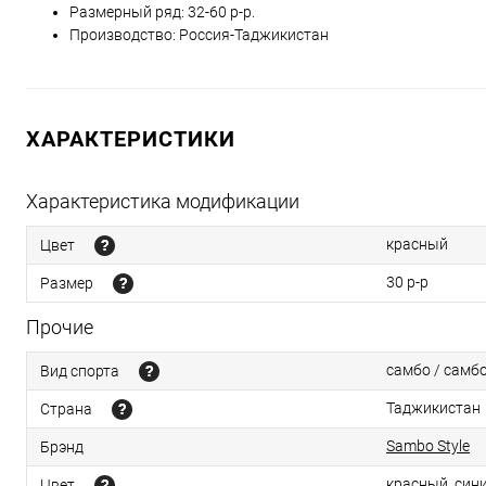
Размерный ряд: 32-60 р-р.
Производство: Россия-Таджикистан
ХАРАКТЕРИСТИКИ
Характеристика модификации
красный
Цвет
30 р-р
Размер
Прочие
самбо / самб
Вид спорта
Таджикистан
Страна
Sambo Style
Брэнд
красный, син
Цвет