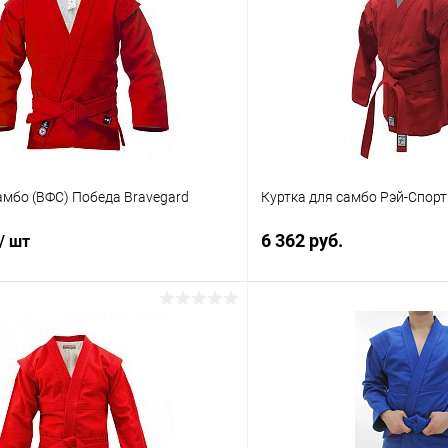
амбо (ВФС) Победа Bravegard
Куртка для самбо Рэй-Спорт
6 362 руб.
/ шт
В корз
В корзину
Купить в 1 клик
 клик
Сравнение
В избранное
ое
Под заказ
Цвет :