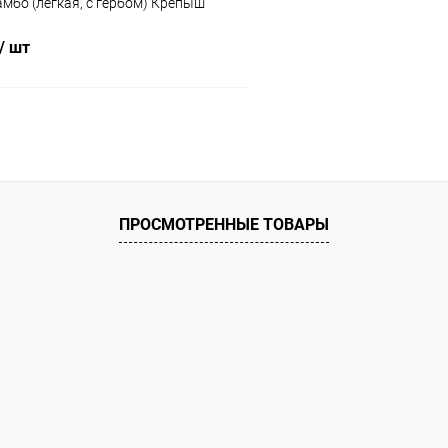
амбо (легкая, с гербом) Крепыш
/ шт
В корзину
 клик
Сравнение
ое
В наличии
ПРОСМОТРЕННЫЕ ТОВАРЫ