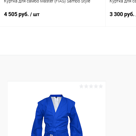
Куртка для самбо Master (FIAS) Sambo Style
Куртка для с
4 505 руб.
3 300 руб.
/ шт
В корзину
Купить в 1 клик
Сравнение
Купить в 1
В избранное
Под заказ
В избранн
Цвет :
Цвет :
красный
красный
Размер :
Размер :
36 р-р
26 р-р