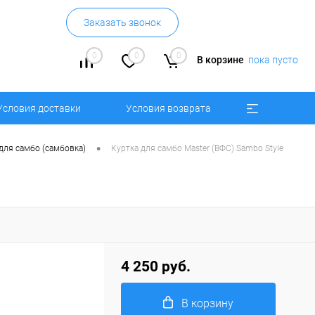
Заказать звонок
0
0
0
В корзине
пока пусто
Условия доставки
Условия возврата
•
для самбо (самбовка)
Куртка для самбо Master (ВФС) Sambo Style
4 250 руб.
В корзину