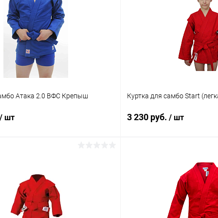
амбо Атака 2.0 ВФС Крепыш
Куртка для самбо Start (легк
3 230 руб.
/ шт
/ шт
В корзину
В корз
 клик
Сравнение
Купить в 1 клик
ое
В наличии
В избранное
Цвет :