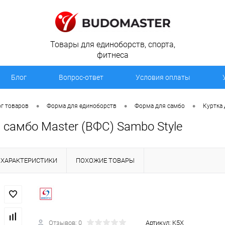
Товары для единоборств, спорта,
фитнеса
Блог
Вопрос-ответ
Условия оплаты
•
•
•
г товаров
Форма для единоборств
Форма для самбо
Куртка 
 самбо Master (ВФС) Sambo Style
ХАРАКТЕРИСТИКИ
ПОХОЖИЕ ТОВАРЫ
Отзывов: 0
Артикул:
K5Х