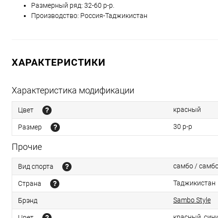
Размерный ряд: 32-60 р-р.
Производство: Россия-Таджикистан
ХАРАКТЕРИСТИКИ
Характеристика модификации
красный
Цвет
30 р-р
Размер
Прочие
самбо / самб
Вид спорта
Таджикистан
Страна
Sambo Style
Брэнд
красный, син
Цвет