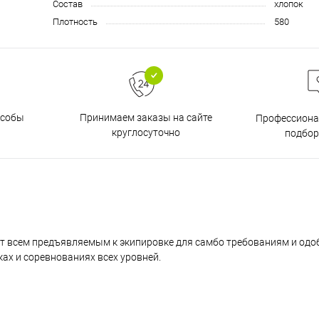
Состав
хлопок
Плотность
580
особы
Принимаем заказы на сайте
Профессиона
круглосуточно
подбор
ует всем предъявляемым к экипировке для самбо требованиям и одо
ах и соревнованиях всех уровней.