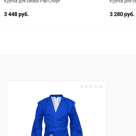
Куртка для самбо Рэй-Спорт
Куртка для 
3 448 руб.
3 280 руб.
В корзину
Купить в 1 клик
Сравнение
Купить в 1
В избранное
Под заказ
В избранн
Цвет :
Цвет :
красный
красный
Размер :
Размер :
34/135
32 р-р