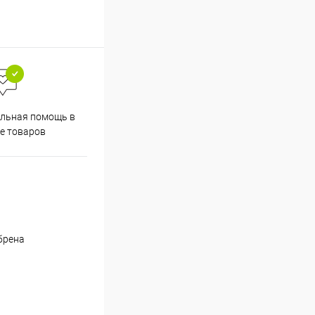
льная помощь в
е товаров
брена