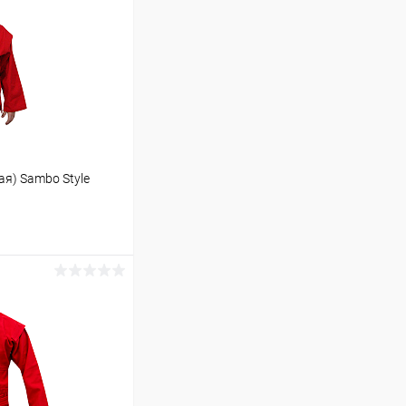
ая) Sambo Style
ину
Сравнение
В наличии