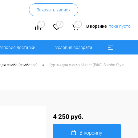
Заказать звонок
0
0
0
В корзине
пока пусто
Условия доставки
Условия возврата
•
для самбо (самбовка)
Куртка для самбо Master (ВФС) Sambo Style
4 250 руб.
В корзину