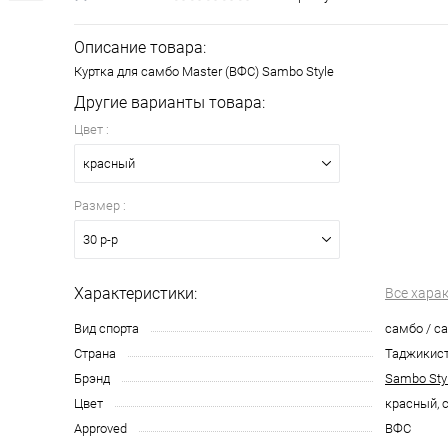
Описание товара:
Куртка для самбо Master (ВФС) Sambo Style
Другие варианты товара:
Цвет :
красный
Размер :
30 р-р
Характеристики:
Все хара
Вид спорта
самбо / с
Страна
Таджикис
Брэнд
Sambo Sty
Цвет
красный, 
Approved
ВФС