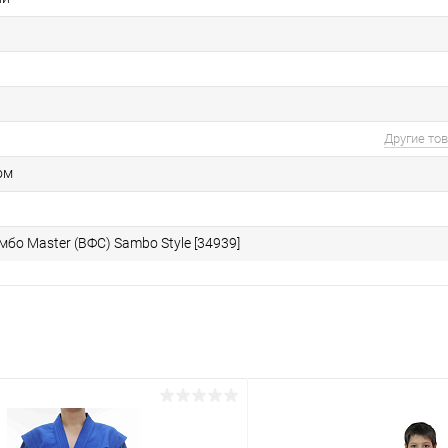
Другие то
ом
мбо Master (ВФС) Sambo Style [34939]