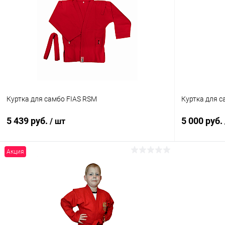
Куртка для самбо FIAS RSM
Куртка для с
5 439 руб.
5 000 руб.
/ шт
Акция
В корзину
Купить в 1 клик
Сравнение
Купить в 1
В избранное
Под заказ
В избранн
Цвет :
Цвет :