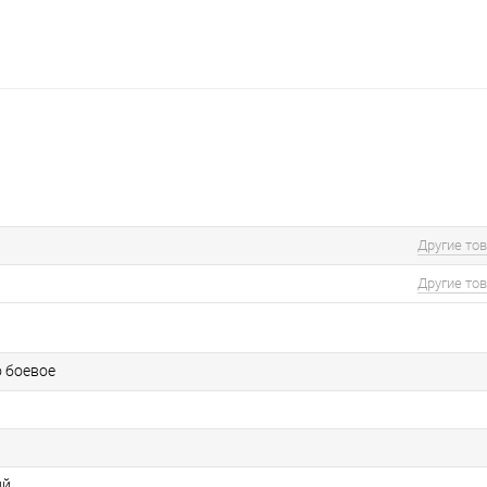
Другие то
Другие то
о боевое
ий