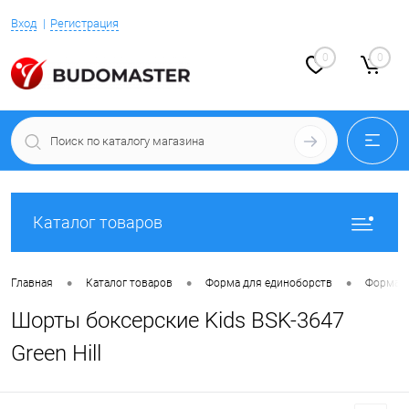
Вход
Регистрация
0
0
Каталог товаров
•
•
•
Главная
Каталог товаров
Форма для единоборств
Форма д
Шорты боксерские Kids BSK-3647
Green Hill