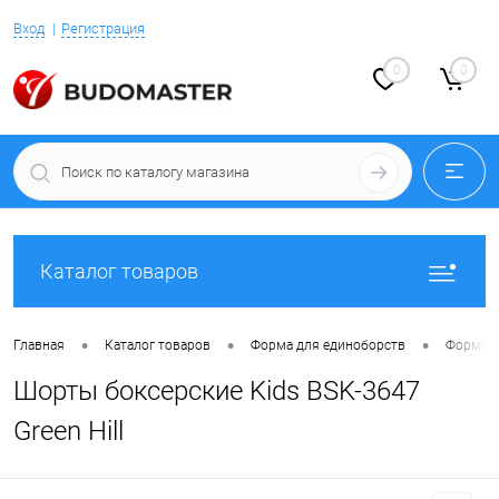
Вход
Регистрация
0
0
Каталог товаров
•
•
•
Главная
Каталог товаров
Форма для единоборств
Форма д
Шорты боксерские Kids BSK-3647
Green Hill