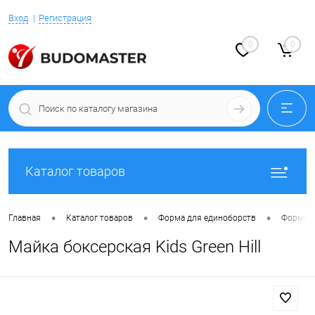
Вход
Регистрация
0
0
Каталог товаров
•
•
•
Главная
Каталог товаров
Форма для единоборств
Форма д
Майка боксерская Kids Green Hill