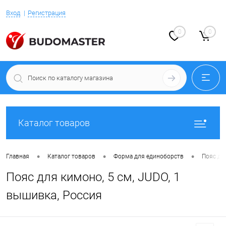
Вход
Регистрация
0
0
Каталог товаров
•
•
•
Главная
Каталог товаров
Форма для единоборств
Пояс дл
Пояс для кимоно, 5 см, JUDO, 1
вышивка, Россия