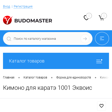
Вход
Регистрация
0
0
Каталог товаров
•
•
•
Главная
Каталог товаров
Форма для единоборств
Кимоно 
Кимоно для каратэ 1001 Эквоис