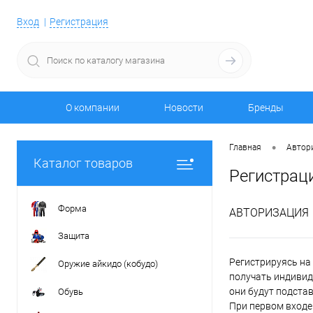
Вход
Регистрация
О компании
Новости
Бренды
•
Главная
Автор
Каталог товаров
Регистрац
Форма
АВТОРИЗАЦИЯ
Защита
Регистрируясь на 
Оружие айкидо (кобудо)
получать индивид
они будут подста
Обувь
При первом входе 