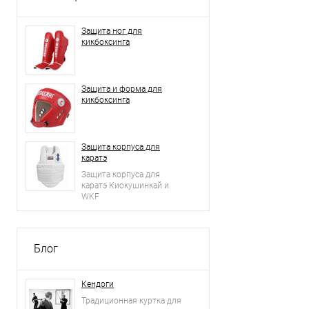
Защита ног для
кикбоксинга
Защита и форма для
кикбоксинга
Защита корпуса для
каратэ
Защита корпуса для
каратэ Киокушинкай и
WKF
Блог
Кендоги
Традиционная куртка для