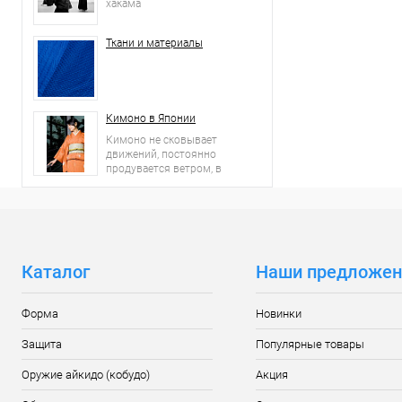
хакама
Ткани и материалы
Кимоно в Японии
Кимоно не сковывает
движений, постоянно
продувается ветром, в
нем чувствуешь себя
вольготно.
Каталог
Наши предложен
Форма
Новинки
Защита
Популярные товары
Оружие айкидо (кобудо)
Акция