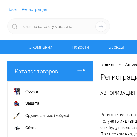
Вход
Регистрация
О компании
Новости
Бренды
•
Главная
Автор
Каталог товаров
Регистрац
Форма
АВТОРИЗАЦИЯ
Защита
Регистрируясь на 
Оружие айкидо (кобудо)
получать индивид
они будут подста
Обувь
При первом входе 