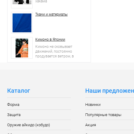
хакама
Ткани и материалы
Кимоно в Японии
Кимоно не сковывает
движений, постоянно
продувается ветром, в
нем чувствуешь себя
вольготно.
Каталог
Наши предложен
Форма
Новинки
Защита
Популярные товары
Оружие айкидо (кобудо)
Акция