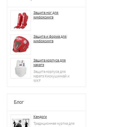
Защита ног для
кикбоксинга
Защита и форма для
кикбоксинга
Защита корпуса для
каратэ
Защита корпуса для
каратэ Киокушинкай и
WKF
Блог
Кендоги
Традиционная куртка для