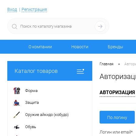
Вход
Регистрация
О компании
Новости
Бренды
•
Главная
Автор
Каталог товаров
Авторизац
Форма
АВТОРИЗАЦИЯ
Защита
Оружие айкидо (кобудо)
По логину
Обувь
Логин или email*