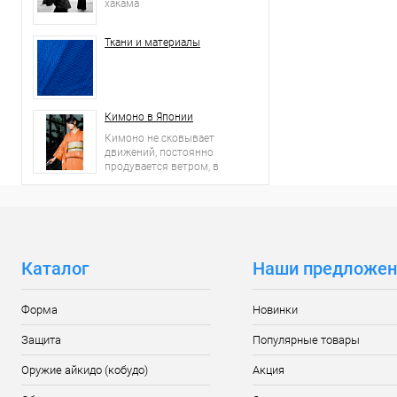
хакама
Ткани и материалы
Кимоно в Японии
Кимоно не сковывает
движений, постоянно
продувается ветром, в
нем чувствуешь себя
вольготно.
Каталог
Наши предложен
Форма
Новинки
Защита
Популярные товары
Оружие айкидо (кобудо)
Акция