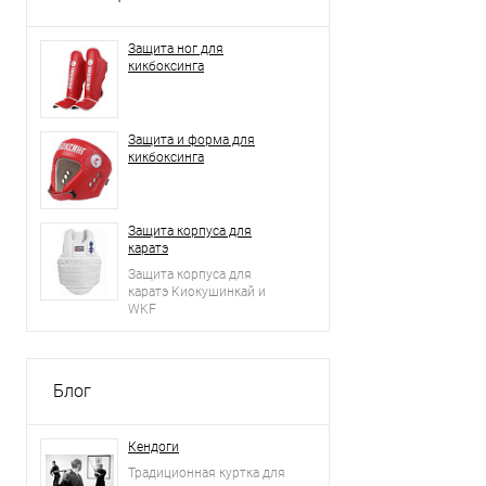
Защита ног для
кикбоксинга
Защита и форма для
кикбоксинга
Защита корпуса для
каратэ
Защита корпуса для
каратэ Киокушинкай и
WKF
Блог
Кендоги
Традиционная куртка для