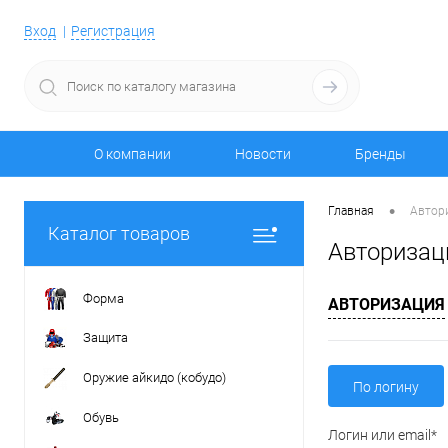
Вход
Регистрация
О компании
Новости
Бренды
•
Главная
Автор
Каталог товаров
Авторизац
Форма
АВТОРИЗАЦИЯ
Защита
Оружие айкидо (кобудо)
По логину
Обувь
Логин или email*