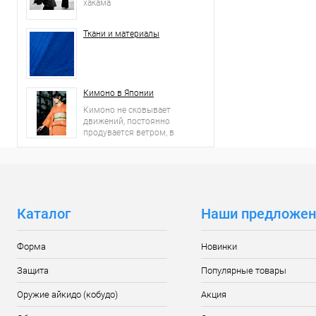
хакама
Ткани и материалы
Кимоно в Японии
Кимоно не сковывает
движений, постоянно
продувается ветром, в
нем чувствуешь себя
вольготно.
Каталог
Наши предложен
Форма
Новинки
Защита
Популярные товары
Оружие айкидо (кобудо)
Акция