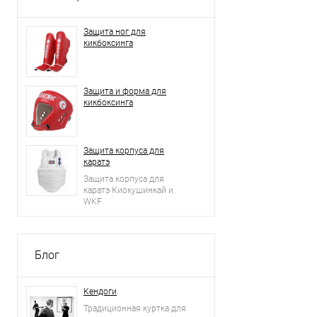
Защита ног для
кикбоксинга
Защита и форма для
кикбоксинга
Защита корпуса для
каратэ
Защита корпуса для
каратэ Киокушинкай и
WKF
Блог
Кендоги
Традиционная куртка для