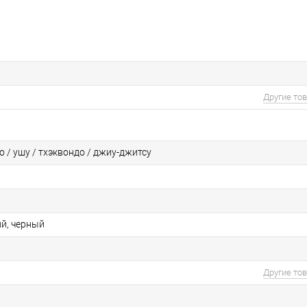
Другие то
о / ушу / тхэквондо / джиу-джитсу
ий, черный
Другие то