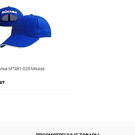
В корз
В корзину
Купить в 1 клик
 клик
Сравнение
В избранное
ое
В наличии
Цвет :
черный
олка MT481-029 Mikasa
 шт
В корзину
 клик
Сравнение
ое
В наличии