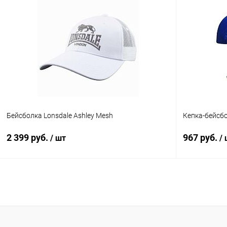
В корзину
Купить в 1 клик
Сравнение
Купить в 1
В избранное
В наличии
В избранн
Символика :
TAEKWONDO
Бейсболка Lonsdale Ashley Mesh
Кепка-бейсб
2 399 руб.
967 руб.
/ шт
/
В корзину
Купить в 1 клик
Сравнение
Купить в 1
В избранное
Под заказ
В избранн