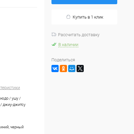
Купить в 1 клик
Рассчитать доставку
В наличии
Поделиться
ктеристики
зюдо / ушу /
 / джиу-джитсу
синий, черный