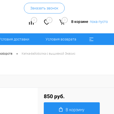
Заказать звонок
0
0
0
В корзине
пока пусто
Условия доставки
Условия возврата
•
ноборств
Кепка-бейсболка с вышивкой Эквоис
850 руб.
В корзину