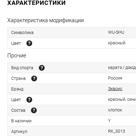
ХАРАКТЕРИСТИКИ
Характеристика модификации
WU-SHU
Символика
красный
Цвет
Прочие
каратэ / дзюд
Вид спорта
Россия
Страна
Эквоис
Брэнд
красный, син
Цвет
хлопок
Состав
Y
В наличии
RK_5013
Артикул