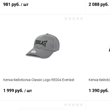
981 руб.
2 088 руб.
/ шт
В корзину
Купить в 1
Купить в 1 клик
Сравнение
В избранн
В избранное
В наличии
Цвет :
черный
Кепка-бейсболка Classic Logo RE004 Everlast
Кепка-бейсбо
1 999 руб.
1 390 руб.
/ шт