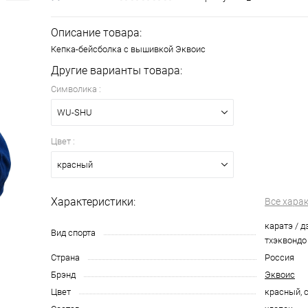
Описание товара:
Кепка-бейсболка с вышивкой Эквоис
Другие варианты товара:
Символика :
WU-SHU
Цвет :
красный
Характеристики:
Все хара
каратэ / д
Вид спорта
тхэквондо
Страна
Россия
Брэнд
Эквоис
Цвет
красный, 