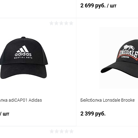
2 699 руб.
/ шт
В корзину
В корз
 клик
Сравнение
Купить в 1 клик
ое
В наличии
В избранное
лка adiCAP01 Adidas
Бейсболка Lonsdale Brooke
2 399 руб.
/ шт