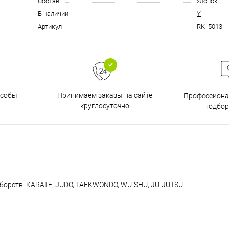
Состав
хлопок
В наличии
Y
Артикул
RK_5013
особы
Принимаем заказы на сайте
Профессиона
круглосуточно
подбор
борств: KARATE, JUDO, TAEKWONDO, WU-SHU, JU-JUTSU.