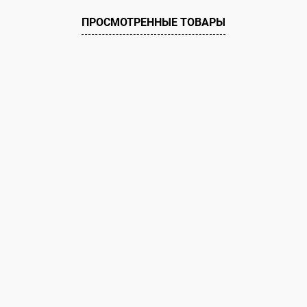
ое
В наличии
В избранное
ПРОСМОТРЕННЫЕ ТОВАРЫ
Цвет :
белый
Размер :
190 см