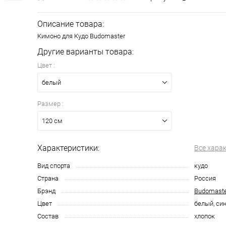
Описание товара:
Кимоно для Кудо Budomaster
Другие варианты товара:
Цвет :
белый
Размер :
120 см
Характеристики:
Все хара
Вид спорта
кудо
Страна
Россия
Брэнд
Budomaste
Цвет
белый, си
Состав
хлопок