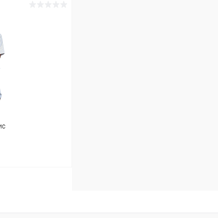
ис
ину
Сравнение