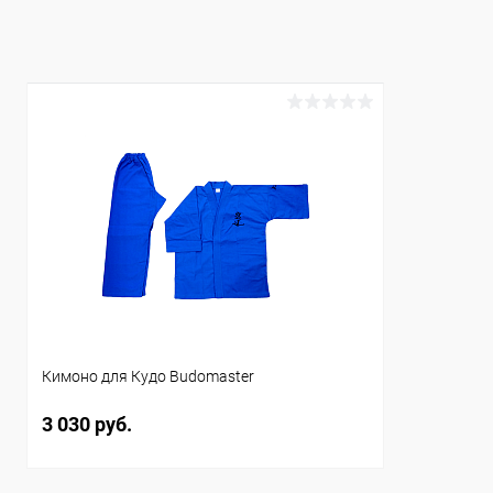
В избранн
В избранное
Под заказ
Цвет :
Цвет :
белый
белый
Размер :
Размер :
160 см
122 см
Кимоно для Кудо Budomaster
3 030 руб.