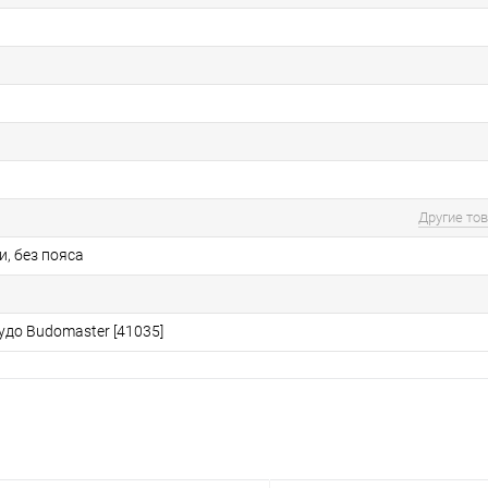
Другие то
и, без пояса
удо Budomaster [41035]