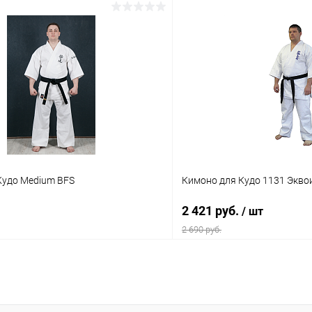
Кудо Medium BFS
Кимоно для Кудо 1131 Экво
2 421 руб.
/ шт
2 690 руб.
В корзину
В корз
 клик
Сравнение
Купить в 1 клик