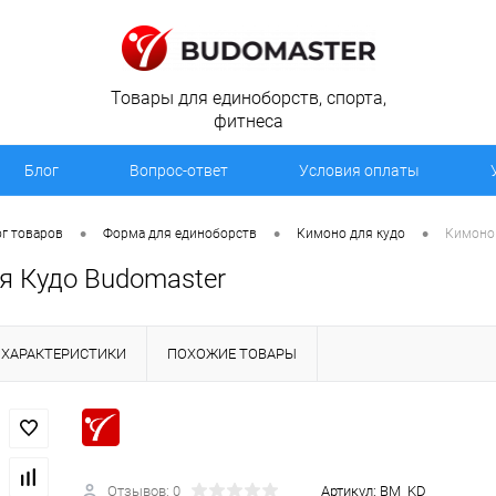
Товары для единоборств, спорта,
фитнеса
Блог
Вопрос-ответ
Условия оплаты
•
•
•
г товаров
Форма для единоборств
Кимоно для кудо
Кимоно 
я Кудо Budomaster
ХАРАКТЕРИСТИКИ
ПОХОЖИЕ ТОВАРЫ
Отзывов: 0
Артикул:
BM_KD