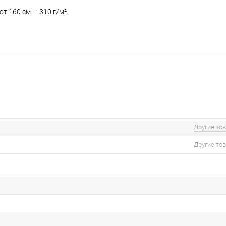
т 160 см — 310 г/м².
Другие то
Другие то