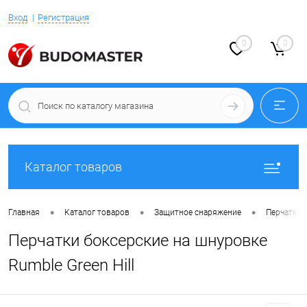
Вход
Регистрация
0
0
Каталог товаров
•
•
•
Главная
Каталог товаров
Защитное снаряжение
Перчатки 
Перчатки боксерские на шнуровке
Rumble Green Hill