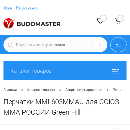
Вход
Регистрация
0
0
Каталог товаров
•
•
•
Главная
Каталог товаров
Защитное снаряжение
Перчатки 
Перчатки MMI-603MMAU для СОЮЗ
MMA РОССИИ Green Hill