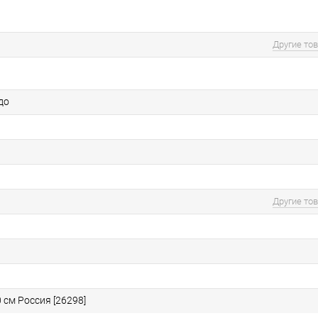
Другие то
до
Другие то
 см Россия [26298]