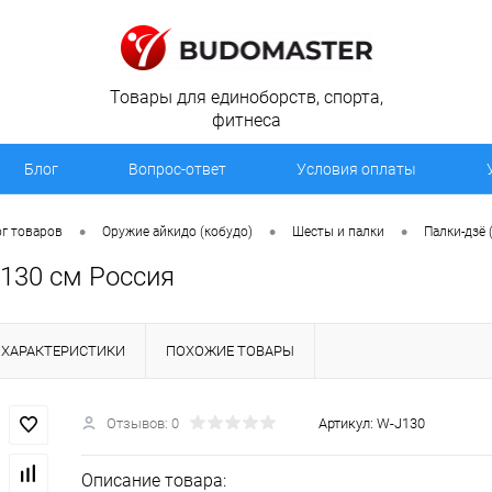
Товары для единоборств, спорта,
фитнеса
Блог
Вопрос-ответ
Условия оплаты
•
•
•
г товаров
Оружие айкидо (кобудо)
Шесты и палки
Палки-дзё 
 130 см Россия
ХАРАКТЕРИСТИКИ
ПОХОЖИЕ ТОВАРЫ
Отзывов: 0
Артикул:
W-J130
Описание товара: