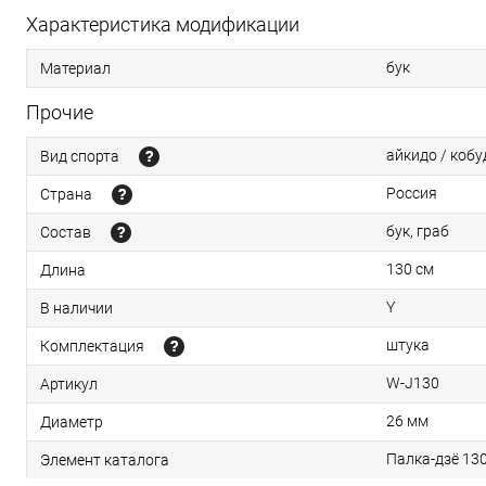
Характеристика модификации
бук
Материал
Прочие
айкидо / кобу
Вид спорта
Россия
Страна
бук, граб
Состав
130 см
Длина
Y
В наличии
штука
Комплектация
W-J130
Артикул
26 мм
Диаметр
Палка-дзё 130
Элемент каталога