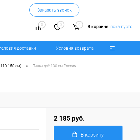
Заказать звонок
0
0
0
В корзине
пока пусто
Условия доставки
Условия возврата
•
(110-150 см)
Палка-дзё 130 см Россия
2 185 руб.
В корзину