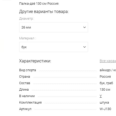
Палка-дзё 130 см Россия
Другие варианты товара:
Диаметр:
26 мм
Материал :
бук
Характеристики:
Все хара
Вид спорта
айкидо / к
Страна
Россия
Состав
бук, граб
Длина
130 см
В наличии
Y
Комплектация
штука
Артикул
W-J130