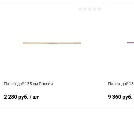
В корзину
Купить в 1
Купить в 1 клик
Сравнение
В избранн
В избранное
В наличии
Диаметр:
Диаметр:
26 мм
26 мм
Материал :
Материал :
сукупира
бук
Палка-дзё 135 см Россия
Палка-дзё 13
2 280 руб.
9 360 руб.
/ шт
В корзину