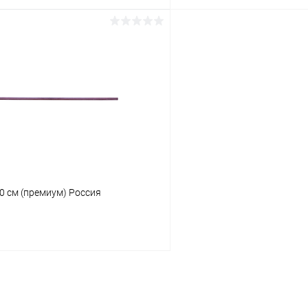
В корзину
В корз
 клик
Сравнение
Купить в 1 клик
ое
В наличии
В избранное
Диаметр:
26 мм
Материал :
бук
0 см (премиум) Россия
В корзину