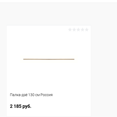
Купить в 1
Купить в 1 клик
Сравнение
В избранн
В избранное
В наличии
Диаметр:
Диаметр:
26 мм
26 мм
Материал :
Материал :
сукупира
бук
Палка-дзё 130 см Россия
2 185 руб.