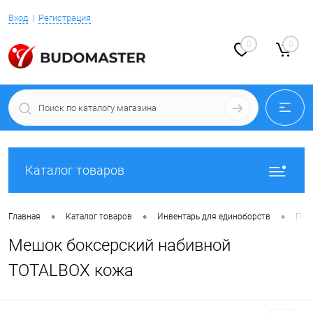
Вход
Регистрация
0
0
Каталог товаров
•
•
•
Главная
Каталог товаров
Инвентарь для единоборств
Под
Мешок боксерский набивной
TOTALBOX кожа