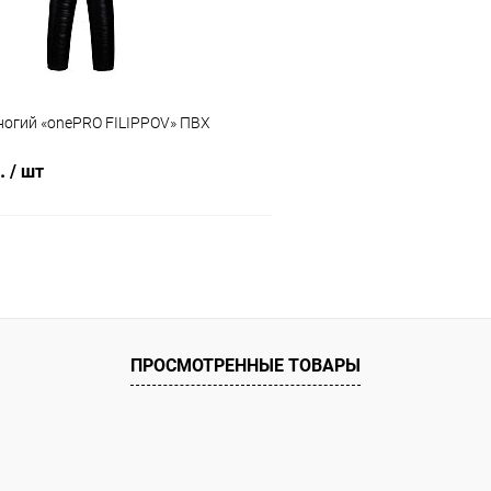
Вес (кг) :
10 кг
Высота :
100 см
ногий «onePRO FILIPPOV» ПВХ
б.
/ шт
В корзину
 клик
Сравнение
ое
В наличии
ПРОСМОТРЕННЫЕ ТОВАРЫ