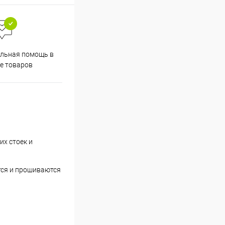
льная помощь в
е товаров
их стоек и
тся и прошиваются