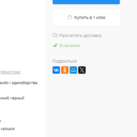
Купить в 1 клик
Рассчитать доставку
В наличии
Поделиться
ктеристики
самбо / единоборства
синий, черный
м
 крошка