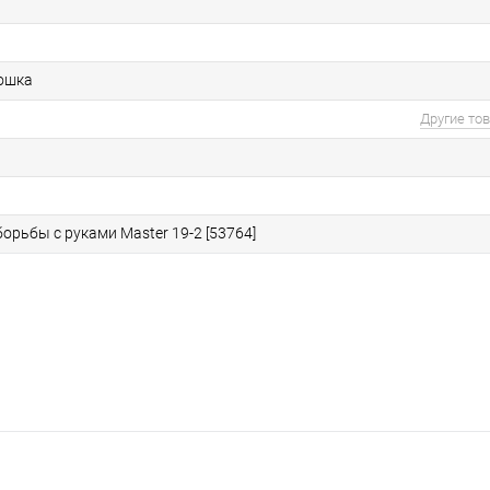
ошка
Другие то
орьбы с руками Master 19-2 [53764]