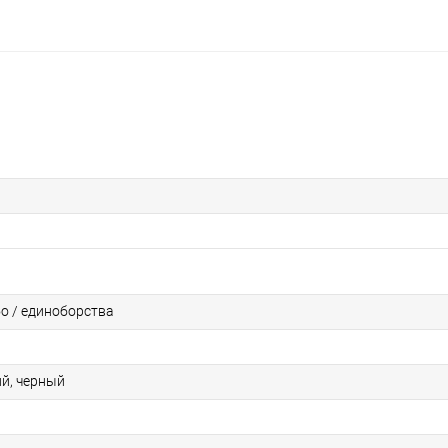
бо / единоборства
ий, черный