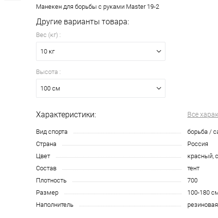
Манекен для борьбы с руками Master 19-2
Другие варианты товара:
Вес (кг) :
10 кг
Высота :
100 см
Характеристики:
Все хара
Вид спорта
борьба / 
Страна
Россия
Цвет
красный, 
Состав
тент
Плотность
700
Размер
100-180 с
Наполнитель
резиновая