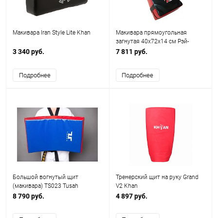
Макивара Iran Style Lite Khan
Макивара прямоугольная
загнутая 40х72х14 см Рэй-
Спорт
3 340 руб.
7 811 руб.
Подробнее
Подробнее
Большой вогнутый щит
Тренерский щит на руку Grand
(макивара) TS023 Tusah
V2 Khan
8 790 руб.
4 897 руб.