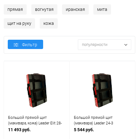
прямая
вогнутая
иранская
мита
щит на руку
кожа
Фильтр
популярности
Большой прямой щит
Большой прямой щит
(макивара, кожа) Leader Elit 28-
(макивара) Leader 24-3
25
11 493 руб.
5 544 руб.