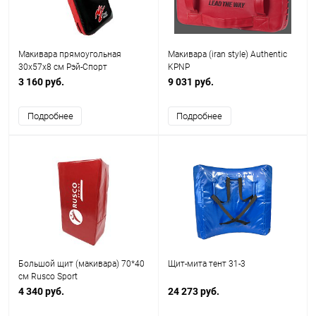
Макивара прямоугольная
Макивара (iran style) Authentic
30х57х8 см Рэй-Спорт
KPNP
3 160 руб.
9 031 руб.
Подробнее
Подробнее
Большой щит (макивара) 70*40
Щит-мита тент 31-3
см Rusco Sport
4 340 руб.
24 273 руб.