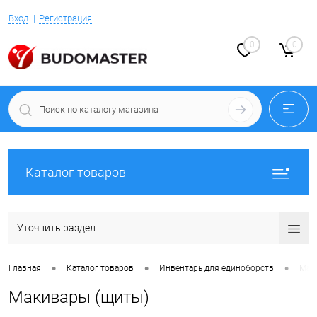
Вход
Регистрация
0
0
Каталог товаров
Уточнить раздел
•
•
•
Главная
Каталог товаров
Инвентарь для единоборств
Мак
Макивары (щиты)