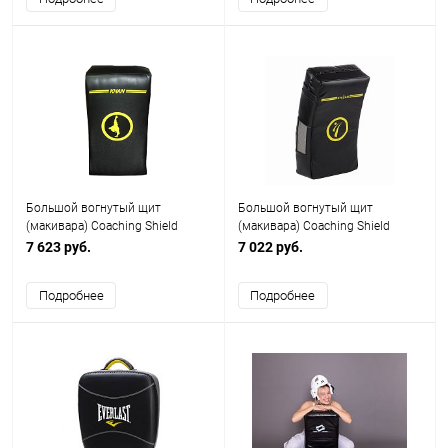
Большой вогнутый щит
Большой вогнутый щит
(макивара) Coaching Shield
(макивара) Coaching Shield
E11055 Khan
EC2024S Khan
7 623 руб.
7 022 руб.
Подробнее
Подробнее