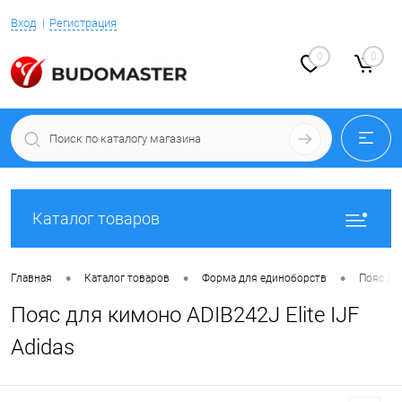
Вход
Регистрация
0
0
Каталог товаров
•
•
•
Главная
Каталог товаров
Форма для единоборств
Пояс дл
Пояс для кимоно ADIB242J Elite IJF
Adidas